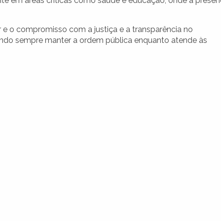
nte em áreas críticas como saúde e educação, onde a prese
nar e o compromisso com a justiça e a transparência no
cando sempre manter a ordem pública enquanto atende às