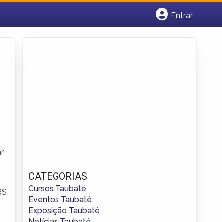
Entrar
Cadastrar empresa
Fazer login
Criar conta
ar
CATEGORIAS
Cursos Taubaté
R$
Eventos Taubaté
Exposição Taubaté
Notícias Taubaté