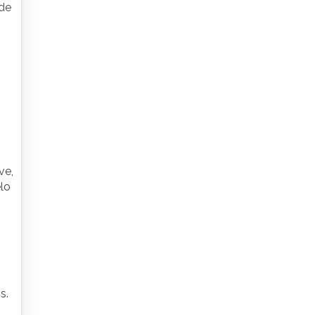
ade
ve,
lo
s.