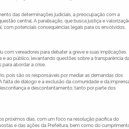
nto das determinações judiciais, a preocupação com a
estão central. A paralisação, que busca justiça e valorizaçã
ial, com potenciais consequências legais para os envolvidos.
uniu com vereadores para debater a greve e suas implicações.
a e ao público, levantando questões sobre a transparência d
 para abordar a crise.
io, pois são os responsáveis por mediar as demandas dos
. A falta de diálogo e a exclusão da comunidade e da imprens
desconfiança e descontentamento, tanto por parte dos
s próximos dias, com um foco na resolução pacífica do
espostas e das ações da Prefeitura, bem como do cumpriment