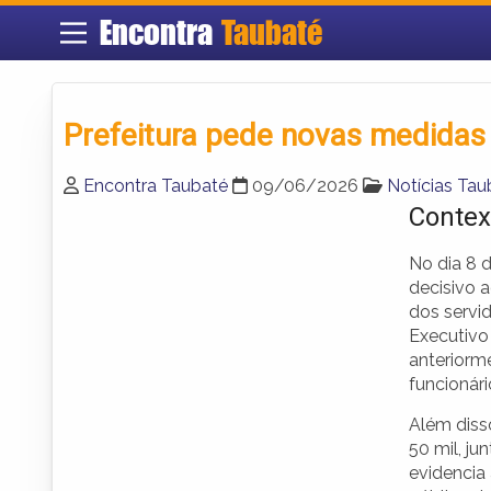
Encontra
Taubaté
Prefeitura pede novas medidas
Encontra Taubaté
09/06/2026
Notícias Tau
Contex
No dia 8 
decisivo a
dos servi
Executivo
anteriorm
funcionári
Além disso
50 mil, j
evidencia 