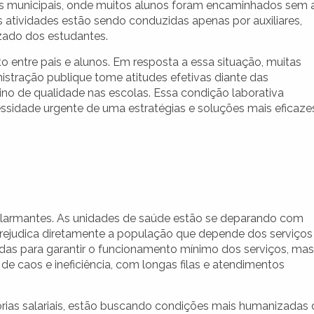
as municipais, onde muitos alunos foram encaminhados sem 
s atividades estão sendo conduzidas apenas por auxiliares,
zado dos estudantes.
 entre pais e alunos. Em resposta a essa situação, muitas
nistração publique tome atitudes efetivas diante das
nsino de qualidade nas escolas. Essa condição laborativa
essidade urgente de uma estratégias e soluções mais eficaze
alarmantes. As unidades de saúde estão se deparando com
prejudica diretamente a população que depende dos serviços
idas para garantir o funcionamento mínimo dos serviços, mas
e caos e ineficiência, com longas filas e atendimentos
orias salariais, estão buscando condições mais humanizadas 