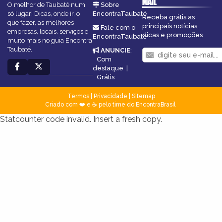
MAIL
O melhor de Taubaté num
Sobre
só lugar! Dicas, onde ir, o
EncontraTaubaté
Receba grátis as
que fazer, as melhores
principais notícias,
Fale com o
empresas, locais, serviços e
dicas e promoções
EncontraTaubaté
muito mais no guia Encontra
Taubaté.
ANUNCIE
:
Com
destaque
|
Grátis
Termos
|
Privacidade
|
Sitemap
Criado com ❤️ e ☕ pelo time do EncontraBrasil
Statcounter code invalid. Insert a fresh copy.