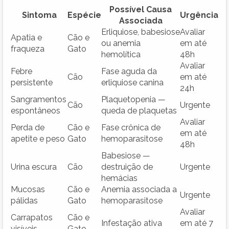
Possível Causa
Sintoma
Espécie
Urgência
Associada
Erliquiose, babesiose
Avaliar
Apatia e
Cão e
ou anemia
em até
fraqueza
Gato
hemolítica
48h
Avaliar
Febre
Fase aguda da
Cão
em até
persistente
erliquiose canina
24h
Sangramentos
Plaquetopenia —
Cão
Urgente
espontâneos
queda de plaquetas
Avaliar
Perda de
Cão e
Fase crônica de
em até
apetite e peso
Gato
hemoparasitose
48h
Babesiose —
Urina escura
Cão
destruição de
Urgente
hemácias
Mucosas
Cão e
Anemia associada a
Urgente
pálidas
Gato
hemoparasitose
Avaliar
Carrapatos
Cão e
Infestação ativa
em até 7
visíveis
Gato