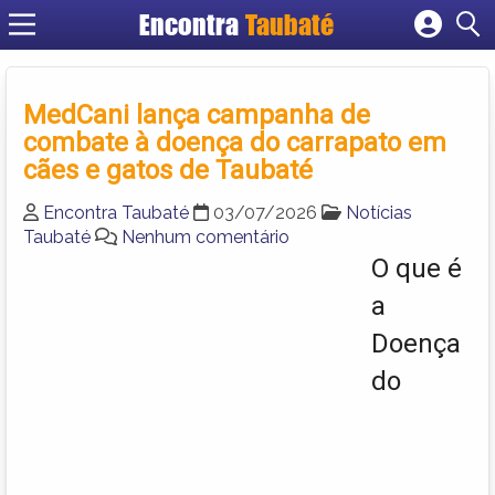
Encontra
Taubaté
Cadastrar empresa
Fazer login
MedCani lança campanha de
Criar conta
combate à doença do carrapato em
cães e gatos de Taubaté
Encontra Taubaté
03/07/2026
Notícias
Taubaté
Nenhum comentário
O que é
a
Doença
do