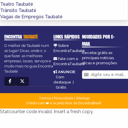
Teatro Taubaté
Trânsito Taubaté
Vagas de Empregos Taubaté
ENCONTRA
TAUBATÉ
LINKS RÁPIDOS
NOVIDADES POR E-
MAIL
O melhor de Taubaté num
Sobre
só lugar! Dicas, onde ir, o
EncontraTaubaté
Receba grátis as
que fazer, as melhores
principais notícias,
Fale com o
empresas, locais, serviços e
dicas e promoções
EncontraTaubaté
muito mais no guia Encontra
Taubaté.
ANUNCIE
:
Com
destaque
|
Grátis
Termos
|
Privacidade
|
Sitemap
Criado com ❤️ e ☕ pelo time do EncontraBrasil
Statcounter code invalid. Insert a fresh copy.