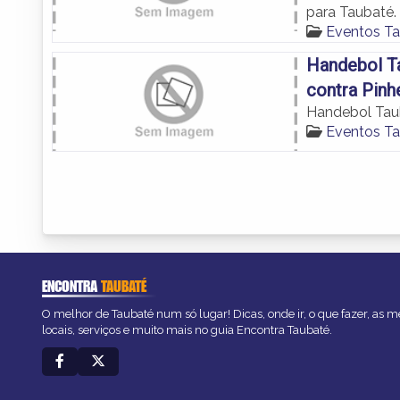
para Taubaté.
Eventos T
Handebol Ta
contra Pinh
Handebol Taub
Eventos T
ENCONTRA
TAUBATÉ
O melhor de Taubaté num só lugar! Dicas, onde ir, o que fazer, as 
locais, serviços e muito mais no guia Encontra Taubaté.