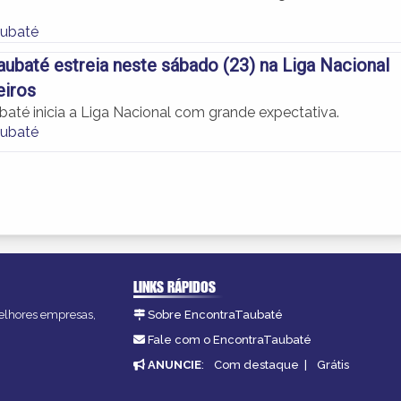
aubaté
ubaté estreia neste sábado (23) na Liga Nacional
eiros
até inicia a Liga Nacional com grande expectativa.
aubaté
LINKS RÁPIDOS
melhores empresas,
Sobre EncontraTaubaté
Fale com o EncontraTaubaté
ANUNCIE
:
Com destaque
|
Grátis