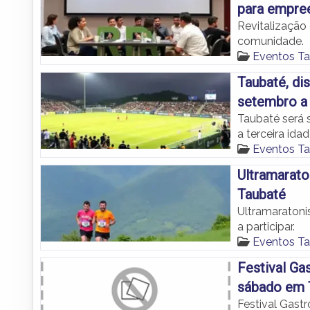
para empre
Revitalização 
comunidade.
Eventos T
Taubaté, dis
setembro a 
Taubaté será 
a terceira idad
Eventos T
Ultramarato
Taubaté
Ultramaratoni
a participar.
Eventos T
Festival Ga
sábado em T
Festival Gastr