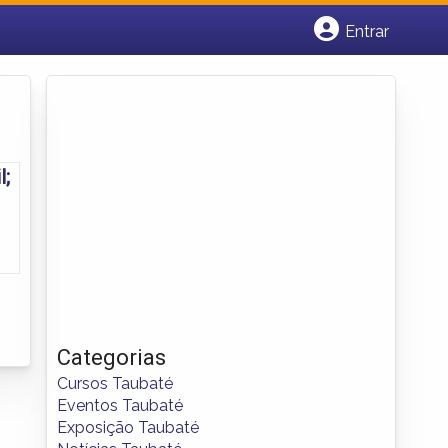
Entrar
Cadastrar empresa
Fazer login
Criar conta
l;
Categorias
Cursos Taubaté
Eventos Taubaté
Exposição Taubaté