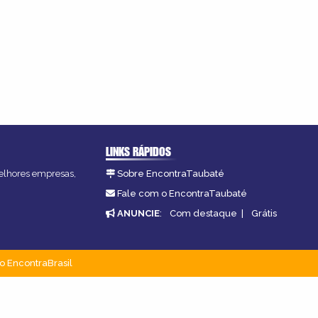
LINKS RÁPIDOS
melhores empresas,
Sobre EncontraTaubaté
Fale com o EncontraTaubaté
ANUNCIE
:
Com destaque
|
Grátis
o EncontraBrasil