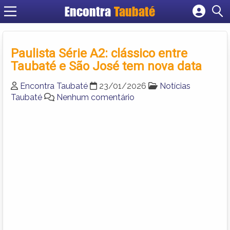
Encontra
Taubaté
Cadastrar empresa
Fazer login
Paulista Série A2: clássico entre
Criar conta
Taubaté e São José tem nova data
Encontra Taubaté
23/01/2026
Notícias
Taubaté
Nenhum comentário