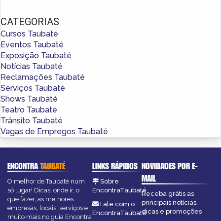
CATEGORIAS
Cursos Taubaté
Eventos Taubaté
Exposição Taubaté
Notícias Taubaté
Reclamações Taubaté
Serviços Taubaté
Shows Taubaté
Teatro Taubaté
Trânsito Taubaté
Vagas de Empregos Taubaté
ENCONTRA
TAUBATÉ
LINKS RÁPIDOS
NOVIDADES POR E-
MAIL
O melhor de Taubaté num
Sobre
só lugar! Dicas, onde ir, o
EncontraTaubaté
Receba grátis as
que fazer, as melhores
principais notícias,
Fale com o
empresas, locais, serviços e
dicas e promoções
EncontraTaubaté
muito mais no guia Encontra