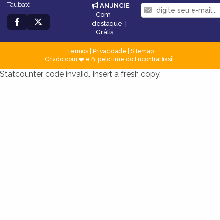
Taubaté.
ANUNCIE
:
Com
destaque
|
Grátis
Termos
|
Privacidade
|
Sitemap
Criado com ❤️ e ☕ pelo time do EncontraBrasil
Statcounter code invalid. Insert a fresh copy.