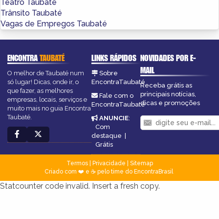
Teatro Taubaté
Trânsito Taubaté
Vagas de Empregos Taubaté
ENCONTRA
TAUBATÉ
LINKS RÁPIDOS
NOVIDADES POR E-
MAIL
O melhor de Taubaté num
Sobre
só lugar! Dicas, onde ir, o
EncontraTaubaté
Receba grátis as
que fazer, as melhores
principais notícias,
Fale com o
empresas, locais, serviços e
dicas e promoções
EncontraTaubaté
muito mais no guia Encontra
Taubaté.
ANUNCIE
:
Com
destaque
|
Grátis
Termos
|
Privacidade
|
Sitemap
Criado com ❤️ e ☕ pelo time do EncontraBrasil
Statcounter code invalid. Insert a fresh copy.