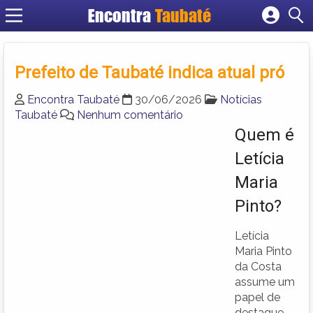
Encontra
Taubaté
Cadastrar empresa
Fazer login
Prefeito de Taubaté indica atual pró
Criar conta
Encontra Taubaté
30/06/2026
Notícias
Taubaté
Nenhum comentário
Quem é
Letícia
Maria
Pinto?
Letícia
Maria Pinto
da Costa
assume um
papel de
destaque