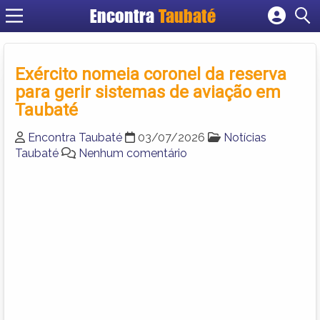
Encontra
Taubaté
Cadastrar empresa
Fazer login
Exército nomeia coronel da reserva
Criar conta
para gerir sistemas de aviação em
Taubaté
Encontra Taubaté
03/07/2026
Notícias
Taubaté
Nenhum comentário