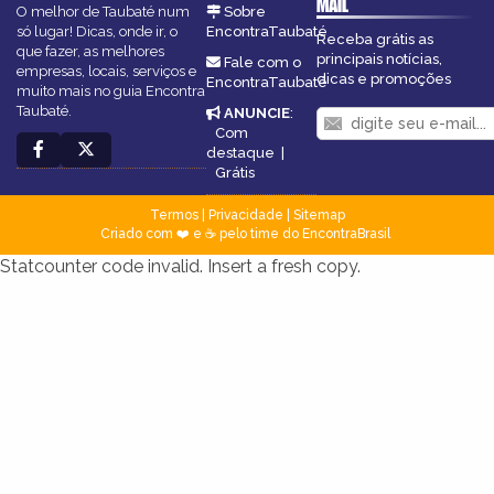
MAIL
O melhor de Taubaté num
Sobre
só lugar! Dicas, onde ir, o
EncontraTaubaté
Receba grátis as
que fazer, as melhores
principais notícias,
Fale com o
empresas, locais, serviços e
dicas e promoções
EncontraTaubaté
muito mais no guia Encontra
Taubaté.
ANUNCIE
:
Com
destaque
|
Grátis
Termos
|
Privacidade
|
Sitemap
Criado com ❤️ e ☕ pelo time do EncontraBrasil
Statcounter code invalid. Insert a fresh copy.