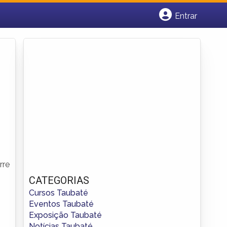
Entrar
Cadastrar empresa
Fazer login
Criar conta
rre
CATEGORIAS
Cursos Taubaté
Eventos Taubaté
Exposição Taubaté
Notícias Taubaté