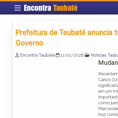
Encontra
Taubaté
Prefeitura de Taubaté anuncia 
Governo
Encontra Taubaté
11/01/2026
Notícias Taub
Mudanç
Recenteme
Carlos Oz
significat
em um mom
important
como juríd
Marcondes
traz cons