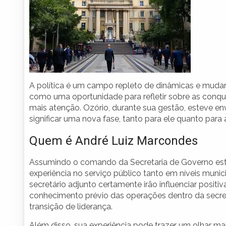
A política é um campo repleto de dinâmicas e mudanç
como uma oportunidade para refletir sobre as conq
mais atenção. Ozório, durante sua gestão, esteve en
significar uma nova fase, tanto para ele quanto para
Quem é André Luiz Marcondes
Assumindo o comando da Secretaria de Governo es
experiência no serviço público tanto em níveis muni
secretário adjunto certamente irão influenciar pos
conhecimento prévio das operações dentro da secretar
transição de liderança.
Além disso, sua experiência pode trazer um olhar m