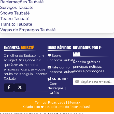
Reclamações Taubaté
Serviços Taubaté
Shows Taubaté
Teatro Taubaté
Trânsito Taubaté
Vagas de Empregos Taubaté
ENCONTRA
TAUBATÉ
LINKS RÁPIDOS
NOVIDADES POR E-
MAIL
O melhor de Taubaté num
Sobre
só lugar! Dicas, onde ir, o
EncontraTaubaté
Receba grátis as
que fazer, as melhores
principais notícias,
Fale com o
empresas, locais, serviços e
dicas e promoções
EncontraTaubaté
muito mais no guia Encontra
Taubaté.
ANUNCIE
:
Com
destaque
|
Grátis
Termos
|
Privacidade
|
Sitemap
Criado com ❤️ e ☕ pelo time do EncontraBrasil