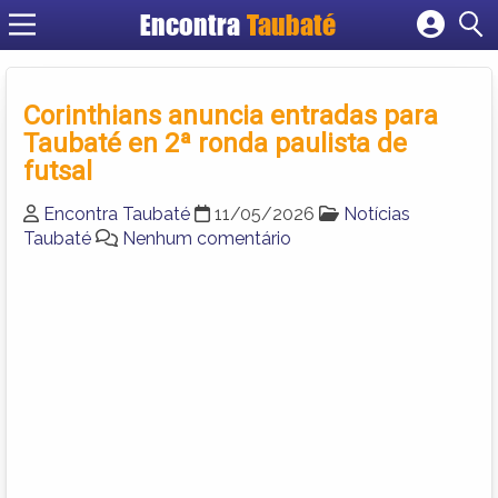
Encontra
Taubaté
Cadastrar empresa
Fazer login
Corinthians anuncia entradas para
Criar conta
Taubaté en 2ª ronda paulista de
futsal
Encontra Taubaté
11/05/2026
Notícias
Taubaté
Nenhum comentário