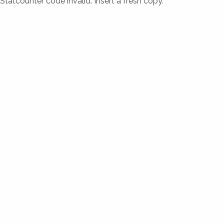
Statcounter code invalid. Insert a fresh copy.