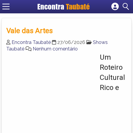
Encontra
Taubaté
Cadastrar empresa
Fazer login
Vale das Artes
Criar conta
Encontra Taubaté
27/06/2026
Shows
Taubaté
Nenhum comentário
Um
Roteiro
Cultural
Rico e