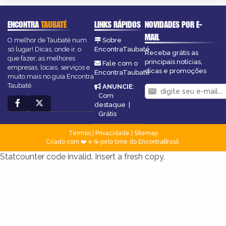
ENCONTRA
TAUBATÉ
LINKS RÁPIDOS
NOVIDADES POR E-
MAIL
O melhor de Taubaté num
Sobre
só lugar! Dicas, onde ir, o
EncontraTaubaté
Receba grátis as
que fazer, as melhores
principais notícias,
Fale com o
empresas, locais, serviços e
dicas e promoções
EncontraTaubaté
muito mais no guia Encontra
Taubaté.
ANUNCIE
:
Com
destaque
|
Grátis
Termos
|
Privacidade
|
Sitemap
Criado com ❤️ e ☕ pelo time do EncontraBrasil
Statcounter code invalid. Insert a fresh copy.