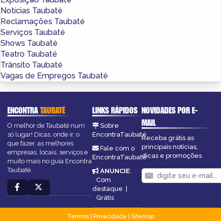
Notícias Taubaté
Reclamações Taubaté
Serviços Taubaté
Shows Taubaté
Teatro Taubaté
Trânsito Taubaté
Vagas de Empregos Taubaté
ENCONTRA
TAUBATÉ
LINKS RÁPIDOS
NOVIDADES POR E-
MAIL
O melhor de Taubaté num
Sobre
só lugar! Dicas, onde ir, o
EncontraTaubaté
Receba grátis as
que fazer, as melhores
principais notícias,
Fale com o
empresas, locais, serviços e
dicas e promoções
EncontraTaubaté
muito mais no guia Encontra
Taubaté.
ANUNCIE
:
Com
destaque
|
Grátis
Termos
|
Privacidade
|
Sitemap