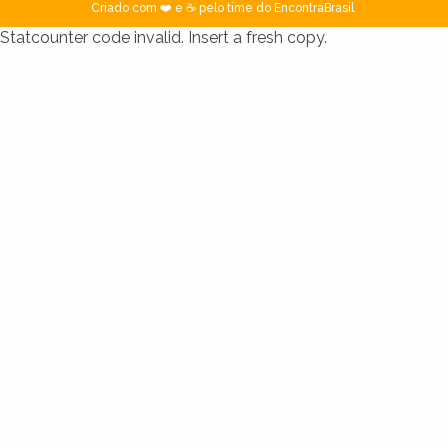
Criado com ❤️ e ☕ pelo time do EncontraBrasil
Statcounter code invalid. Insert a fresh copy.