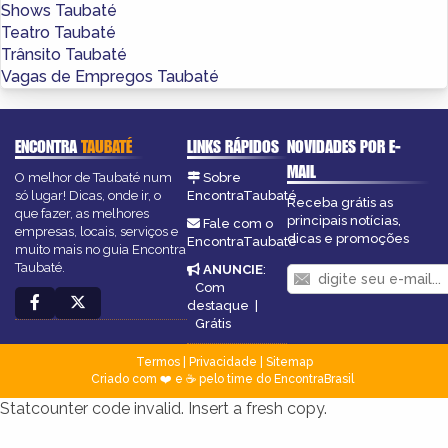
Shows Taubaté
Teatro Taubaté
Trânsito Taubaté
Vagas de Empregos Taubaté
ENCONTRA
TAUBATÉ
LINKS RÁPIDOS
NOVIDADES POR E-
MAIL
O melhor de Taubaté num
Sobre
só lugar! Dicas, onde ir, o
EncontraTaubaté
Receba grátis as
que fazer, as melhores
principais notícias,
Fale com o
empresas, locais, serviços e
dicas e promoções
EncontraTaubaté
muito mais no guia Encontra
Taubaté.
ANUNCIE
:
Com
destaque
|
Grátis
Termos
|
Privacidade
|
Sitemap
Criado com ❤️ e ☕ pelo time do EncontraBrasil
Statcounter code invalid. Insert a fresh copy.