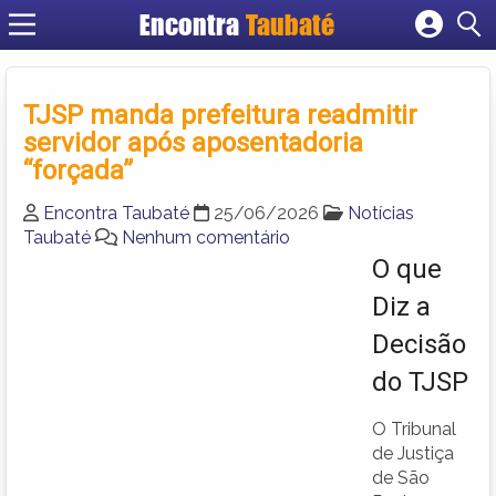
Encontra
Taubaté
Cadastrar empresa
Fazer login
TJSP manda prefeitura readmitir
Criar conta
servidor após aposentadoria
“forçada”
Encontra Taubaté
25/06/2026
Notícias
Taubaté
Nenhum comentário
O que
Diz a
Decisão
do TJSP
O Tribunal
de Justiça
de São