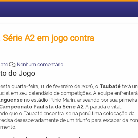
a Série A2 em jogo contra
baté
Nenhum comentário
to do Jogo
esta quarta-feira, 11 de fevereiro de 2026, o
Taubaté
terá u
rucial em seu calendário de competições. A equipe enfrentará
anguense
no estádio Plínio Marin, anseando por sua primeira
Campeonato Paulista da Série A2
. A partida é vital,
ndo que o Taubaté encontra-se na penúltima colocação da
precisa desesperadamente de um triunfo para escapar da zo
amento.