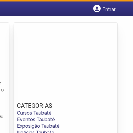
Entrar
Cadastrar empresa
Fazer login
Criar conta
m
 o
CATEGORIAS
Cursos Taubaté
na
Eventos Taubaté
Exposição Taubaté
Notícias Taubaté