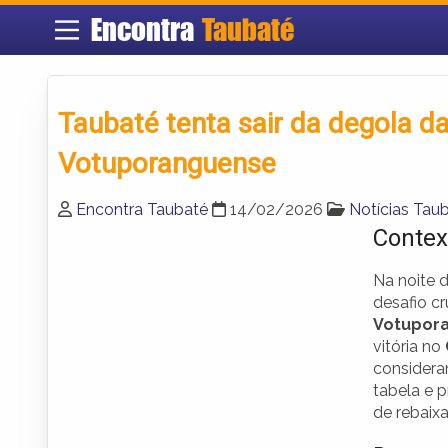
Encontra
Taubaté
Taubaté tenta sair da degola d
Votuporanguense
Encontra Taubaté
14/02/2026
Notícias Tau
Contex
Na noite d
desafio c
Votupor
vitória no
considera
tabela e 
de rebaix