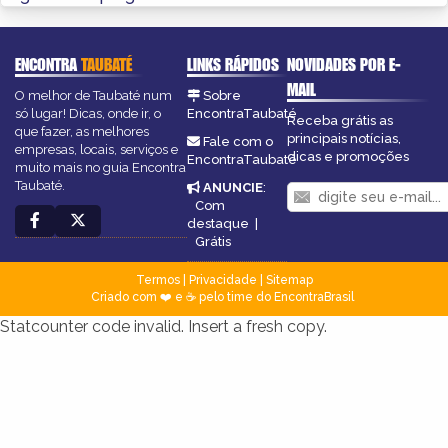
ENCONTRA
TAUBATÉ
LINKS RÁPIDOS
NOVIDADES POR E-
MAIL
O melhor de Taubaté num
Sobre
só lugar! Dicas, onde ir, o
EncontraTaubaté
Receba grátis as
que fazer, as melhores
principais notícias,
Fale com o
empresas, locais, serviços e
dicas e promoções
EncontraTaubaté
muito mais no guia Encontra
Taubaté.
ANUNCIE
:
Com
destaque
|
Grátis
Termos
|
Privacidade
|
Sitemap
Criado com ❤️ e ☕ pelo time do EncontraBrasil
Statcounter code invalid. Insert a fresh copy.