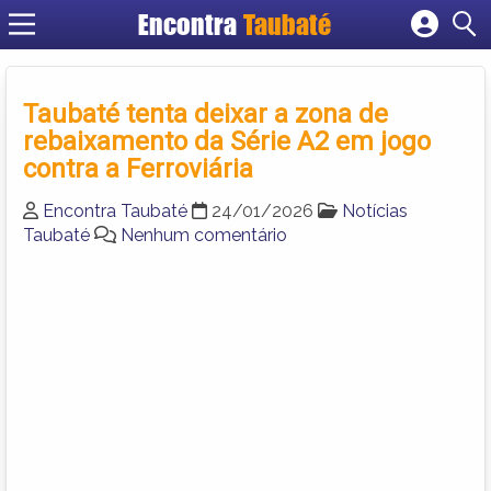
Encontra
Taubaté
Cadastrar empresa
Fazer login
Taubaté tenta deixar a zona de
Criar conta
rebaixamento da Série A2 em jogo
contra a Ferroviária
Encontra Taubaté
24/01/2026
Notícias
Taubaté
Nenhum comentário