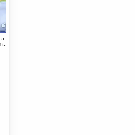
mo
im