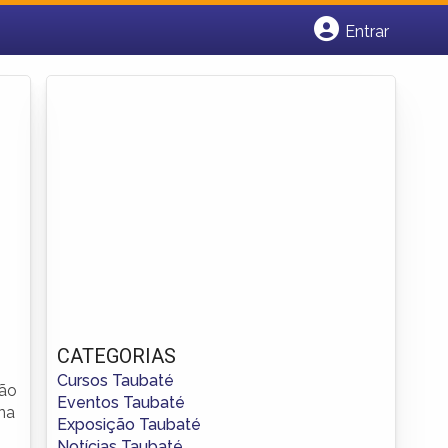
Entrar
Cadastrar empresa
Fazer login
Criar conta
CATEGORIAS
Cursos Taubaté
tão
Eventos Taubaté
na
Exposição Taubaté
Notícias Taubaté