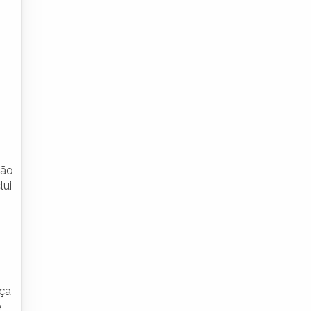
ção
lui
nça
e