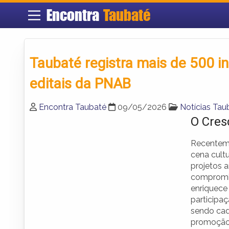
Encontra
Taubaté
Taubaté registra mais de 500 in
editais da PNAB
Encontra Taubaté
09/05/2026
Notícias Tau
O Cres
Recenteme
cena cultu
projetos a
compromis
enriquece
participa
sendo cad
promoção 