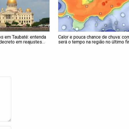
os em Taubaté: entenda
Calor e pouca chance de chuva: co
decreto em reajustes
será o tempo na região no último f
ncursos e contratações
de semana de abril