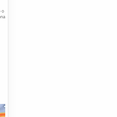
o o
ona