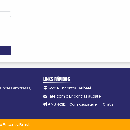
LINKS RÁPIDOS
melhores empresas,
Sobre EncontraTaubaté
Fale com o EncontraTaubaté
ANUNCIE
:
Com destaque
|
Grátis
o EncontraBrasil