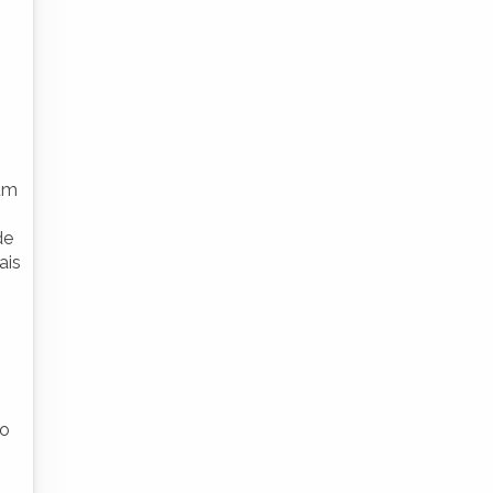
 um
de
ais
ao