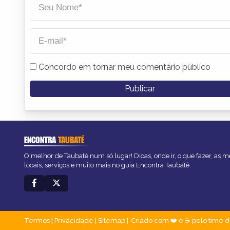
Concordo em tornar meu comentário público
ENCONTRA
TAUBATÉ
O melhor de Taubaté num só lugar! Dicas, onde ir, o que fazer, as 
locais, serviços e muito mais no guia Encontra Taubaté.
Termos
|
Privacidade
|
Sitemap
Criado com ❤️ e ☕ pelo time d