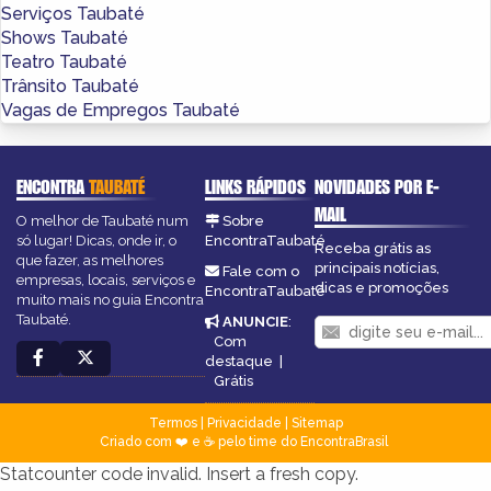
Serviços Taubaté
Shows Taubaté
Teatro Taubaté
Trânsito Taubaté
Vagas de Empregos Taubaté
ENCONTRA
TAUBATÉ
LINKS RÁPIDOS
NOVIDADES POR E-
MAIL
O melhor de Taubaté num
Sobre
só lugar! Dicas, onde ir, o
EncontraTaubaté
Receba grátis as
que fazer, as melhores
principais notícias,
Fale com o
empresas, locais, serviços e
dicas e promoções
EncontraTaubaté
muito mais no guia Encontra
Taubaté.
ANUNCIE
:
Com
destaque
|
Grátis
Termos
|
Privacidade
|
Sitemap
Criado com ❤️ e ☕ pelo time do EncontraBrasil
Statcounter code invalid. Insert a fresh copy.