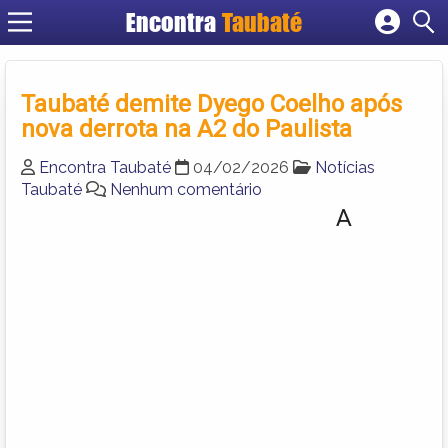
Encontra
Taubaté
Cadastrar empresa
Fazer login
Taubaté demite Dyego Coelho após
Criar conta
nova derrota na A2 do Paulista
Encontra Taubaté
04/02/2026
Notícias
Taubaté
Nenhum comentário
A