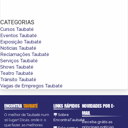
CATEGORIAS
Cursos Taubaté
Eventos Taubaté
Exposição Taubaté
Notícias Taubaté
Reclamações Taubaté
Serviços Taubaté
Shows Taubaté
Teatro Taubaté
Trânsito Taubaté
Vagas de Empregos Taubaté
ENCONTRA
TAUBATÉ
LINKS RÁPIDOS
NOVIDADES POR E-
MAIL
O melhor de Taubaté num
Sobre
só lugar! Dicas, onde ir, o
EncontraTaubaté
Receba grátis as
que fazer, as melhores
principais notícias,
Fale com o