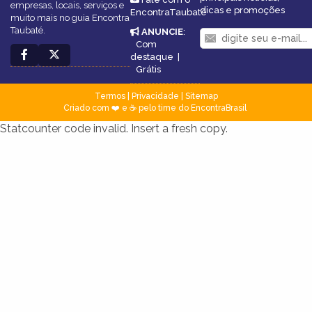
empresas, locais, serviços e
dicas e promoções
EncontraTaubaté
muito mais no guia Encontra
Taubaté.
ANUNCIE
:
Com
destaque
|
Grátis
Termos
|
Privacidade
|
Sitemap
Criado com ❤️ e ☕ pelo time do EncontraBrasil
Statcounter code invalid. Insert a fresh copy.