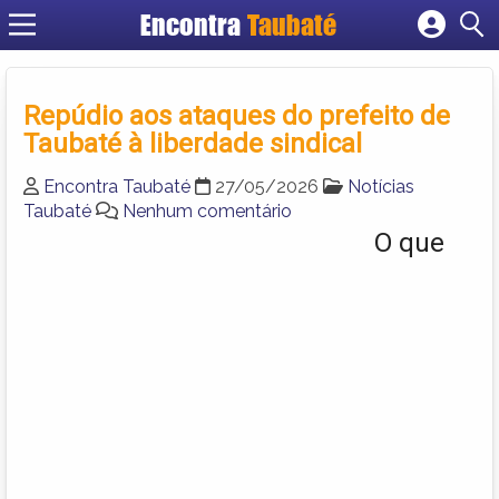
Encontra
Taubaté
Cadastrar empresa
Fazer login
Repúdio aos ataques do prefeito de
Criar conta
Taubaté à liberdade sindical
Encontra Taubaté
27/05/2026
Notícias
Taubaté
Nenhum comentário
O que