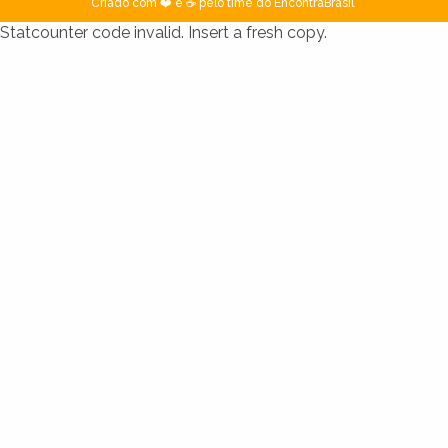
Criado com ❤️ e ☕ pelo time do EncontraBrasil
Statcounter code invalid. Insert a fresh copy.