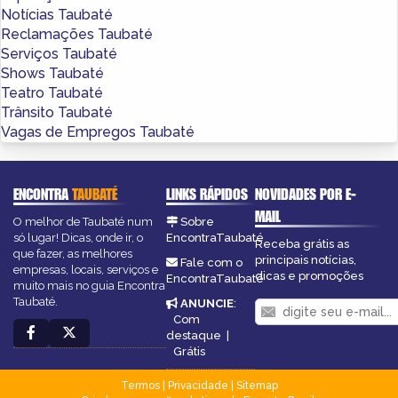
Notícias Taubaté
Reclamações Taubaté
Serviços Taubaté
Shows Taubaté
Teatro Taubaté
Trânsito Taubaté
Vagas de Empregos Taubaté
ENCONTRA
TAUBATÉ
LINKS RÁPIDOS
NOVIDADES POR E-
MAIL
O melhor de Taubaté num
Sobre
só lugar! Dicas, onde ir, o
EncontraTaubaté
Receba grátis as
que fazer, as melhores
principais notícias,
Fale com o
empresas, locais, serviços e
dicas e promoções
EncontraTaubaté
muito mais no guia Encontra
Taubaté.
ANUNCIE
:
Com
destaque
|
Grátis
Termos
|
Privacidade
|
Sitemap