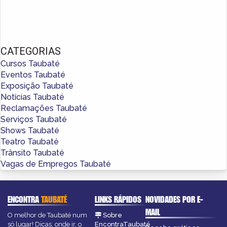
CATEGORIAS
Cursos Taubaté
Eventos Taubaté
Exposição Taubaté
Notícias Taubaté
Reclamações Taubaté
Serviços Taubaté
Shows Taubaté
Teatro Taubaté
Trânsito Taubaté
Vagas de Empregos Taubaté
ENCONTRA
TAUBATÉ
LINKS RÁPIDOS
NOVIDADES POR E-
MAIL
O melhor de Taubaté num
Sobre
só lugar! Dicas, onde ir, o
EncontraTaubaté