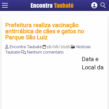
Encontra
Taubaté
Cadastrar empresa
Fazer login
Prefeitura realiza vacinação
Criar conta
antirrábica de cães e gatos no
Parque São Luiz
Encontra Taubaté
16/06/2026
Notícias
Taubaté
Nenhum comentário
Data e
Local da