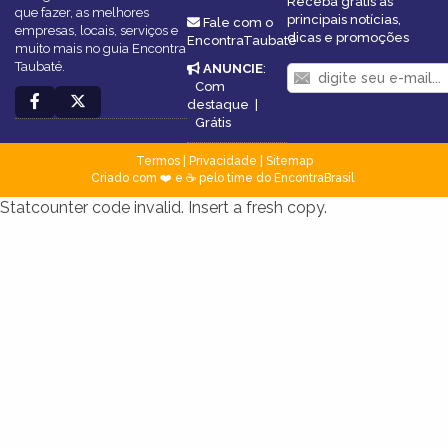
Receba grátis as
que fazer, as melhores
principais notícias,
Fale com o
empresas, locais, serviços e
dicas e promoções
EncontraTaubaté
muito mais no guia Encontra
Taubaté.
ANUNCIE
:
Com
destaque
|
Grátis
Termos
|
Privacidade
|
Sitemap
Criado com ❤️ e ☕ pelo time do EncontraBrasil
Statcounter code invalid. Insert a fresh copy.