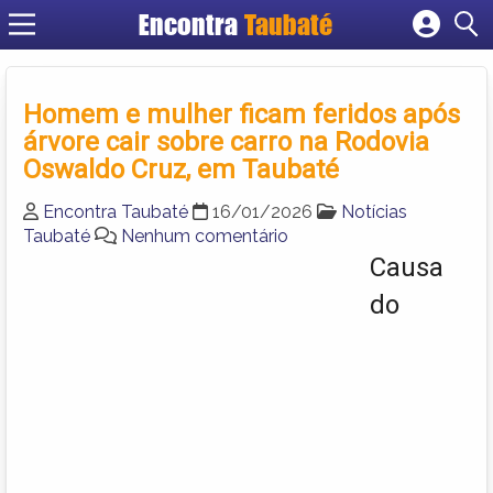
Encontra
Taubaté
Cadastrar empresa
Fazer login
Homem e mulher ficam feridos após
Criar conta
árvore cair sobre carro na Rodovia
Oswaldo Cruz, em Taubaté
Encontra Taubaté
16/01/2026
Notícias
Taubaté
Nenhum comentário
Causa
do