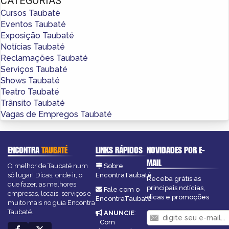
CATEGORIAS
Cursos Taubaté
Eventos Taubaté
Exposição Taubaté
Notícias Taubaté
Reclamações Taubaté
Serviços Taubaté
Shows Taubaté
Teatro Taubaté
Trânsito Taubaté
Vagas de Empregos Taubaté
ENCONTRA
TAUBATÉ
LINKS RÁPIDOS
NOVIDADES POR E-
MAIL
O melhor de Taubaté num
Sobre
só lugar! Dicas, onde ir, o
EncontraTaubaté
Receba grátis as
que fazer, as melhores
principais notícias,
Fale com o
empresas, locais, serviços e
dicas e promoções
EncontraTaubaté
muito mais no guia Encontra
Taubaté.
ANUNCIE
:
Com