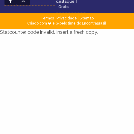
destaque
|
Grátis
Termos
|
Privacidade
|
Sitemap
Criado com ❤️ e ☕ pelo time do EncontraBrasil
Statcounter code invalid. Insert a fresh copy.