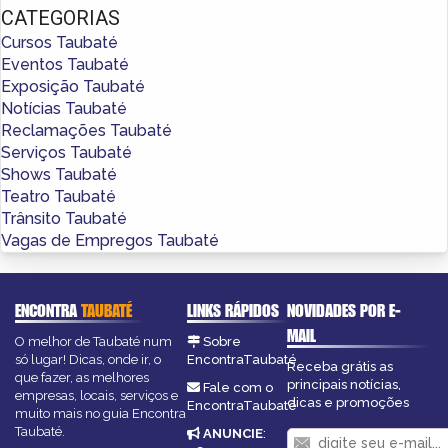
CATEGORIAS
Cursos Taubaté
Eventos Taubaté
Exposição Taubaté
Notícias Taubaté
Reclamações Taubaté
Serviços Taubaté
Shows Taubaté
Teatro Taubaté
Trânsito Taubaté
Vagas de Empregos Taubaté
ENCONTRA
TAUBATÉ
LINKS RÁPIDOS
NOVIDADES POR E-
MAIL
O melhor de Taubaté num
Sobre
só lugar! Dicas, onde ir, o
EncontraTaubaté
Receba grátis as
que fazer, as melhores
principais notícias,
Fale com o
empresas, locais, serviços e
dicas e promoções
EncontraTaubaté
muito mais no guia Encontra
Taubaté.
ANUNCIE
: