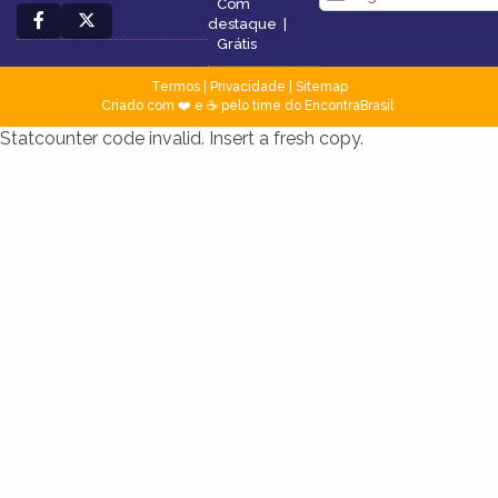
Com
destaque
|
Grátis
Termos
|
Privacidade
|
Sitemap
Criado com ❤️ e ☕ pelo time do EncontraBrasil
Statcounter code invalid. Insert a fresh copy.