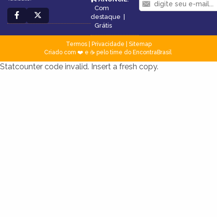
Com
destaque
|
Grátis
Termos
|
Privacidade
|
Sitemap
Criado com ❤️ e ☕ pelo time do EncontraBrasil
Statcounter code invalid. Insert a fresh copy.