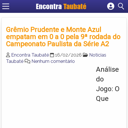
Encontra
Taubaté
Cadastrar empresa
Fazer login
Grêmio Prudente e Monte Azul
Criar conta
empatam em 0 a 0 pela 9ª rodada do
Campeonato Paulista da Série A2
Encontra Taubaté
16/02/2026
Notícias
Taubaté
Nenhum comentário
Análise
do
Jogo: O
Que