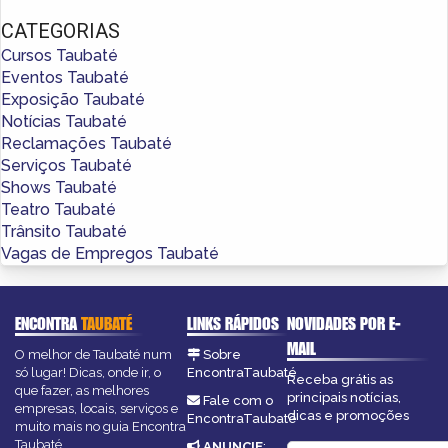
CATEGORIAS
Cursos Taubaté
Eventos Taubaté
Exposição Taubaté
Notícias Taubaté
Reclamações Taubaté
Serviços Taubaté
Shows Taubaté
Teatro Taubaté
Trânsito Taubaté
Vagas de Empregos Taubaté
ENCONTRA
TAUBATÉ
LINKS RÁPIDOS
NOVIDADES POR E-
MAIL
O melhor de Taubaté num
Sobre
só lugar! Dicas, onde ir, o
EncontraTaubaté
Receba grátis as
que fazer, as melhores
principais notícias,
Fale com o
empresas, locais, serviços e
dicas e promoções
EncontraTaubaté
muito mais no guia Encontra
Taubaté.
ANUNCIE
: