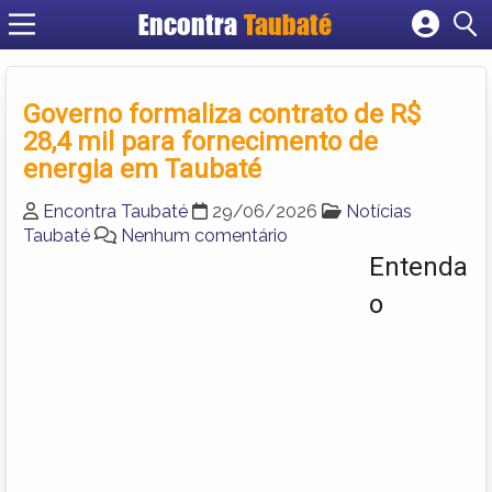
Encontra
Taubaté
Cadastrar empresa
Fazer login
Governo formaliza contrato de R$
Criar conta
28,4 mil para fornecimento de
energia em Taubaté
Encontra Taubaté
29/06/2026
Notícias
Taubaté
Nenhum comentário
Entenda
o