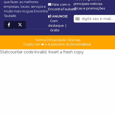
que fazer, as melhores
principais notícias,
Fale com o
empresas, locais, serviços e
dicas e promoções
EncontraTaubaté
muito mais no guia Encontra
Taubaté.
ANUNCIE
:
Com
destaque
|
Grátis
Termos
|
Privacidade
|
Sitemap
Criado com ❤️ e ☕ pelo time do EncontraBrasil
Statcounter code invalid. Insert a fresh copy.