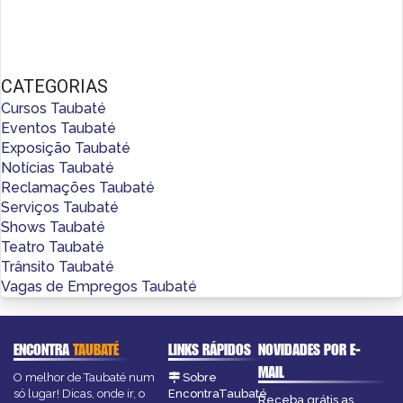
CATEGORIAS
Cursos Taubaté
Eventos Taubaté
Exposição Taubaté
Notícias Taubaté
Reclamações Taubaté
Serviços Taubaté
Shows Taubaté
Teatro Taubaté
Trânsito Taubaté
Vagas de Empregos Taubaté
ENCONTRA
TAUBATÉ
LINKS RÁPIDOS
NOVIDADES POR E-
MAIL
O melhor de Taubaté num
Sobre
só lugar! Dicas, onde ir, o
EncontraTaubaté
Receba grátis as