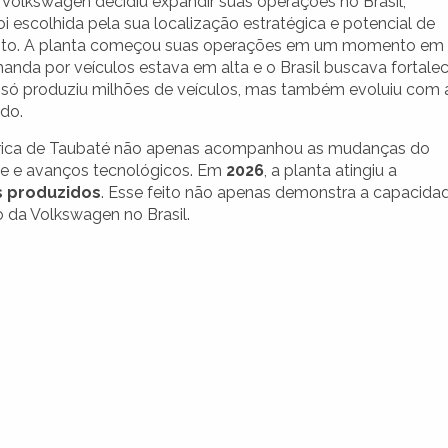
Volkswagen decidiu expandir suas operações no Brasil,
i escolhida pela sua localização estratégica e potencial de
nto. A planta começou suas operações em um momento em
anda por veículos estava em alta e o Brasil buscava fortalec
ão só produziu milhões de veículos, mas também evoluiu com 
do.
fábrica de Taubaté não apenas acompanhou as mudanças do
de e avanços tecnológicos. Em
2026
, a planta atingiu a
s produzidos
. Esse feito não apenas demonstra a capacida
o da Volkswagen no Brasil.