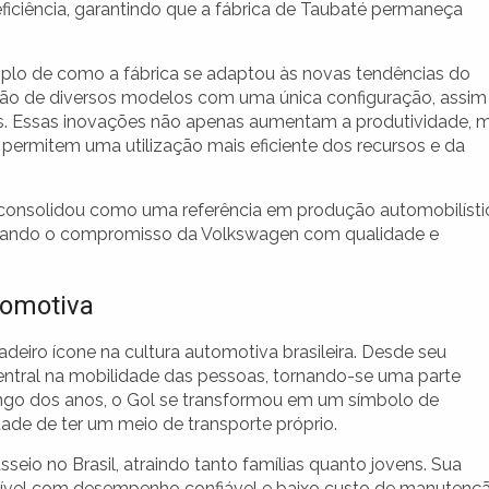
ciência, garantindo que a fábrica de Taubaté permaneça
plo de como a fábrica se adaptou às novas tendências do
ção de diversos modelos com uma única configuração, assim
s. Essas inovações não apenas aumentam a produtividade, 
 permitem uma utilização mais eficiente dos recursos e da
 consolidou como uma referência em produção automobilísti
acando o compromisso da Volkswagen com qualidade e
tomotiva
deiro ícone na cultura automotiva brasileira. Desde seu
tral na mobilidade das pessoas, tornando-se uma parte
 longo dos anos, o Gol se transformou em um símbolo de
dade de ter um meio de transporte próprio.
seio no Brasil, atraindo tanto famílias quanto jovens. Sua
sível com desempenho confiável e baixo custo de manutençã