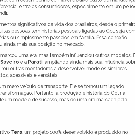
erencial entre os consumidores, especialmente em um perí
dir.
ntos significativos da vida dos brasileiros, desde o primeir
uitas pessoas têm histórias pessoais ligadas ao Gol, seja co
érias ou simplesmente passeios em família. Essa conexão
ou ainda mais sua posição no mercado.
 marcou uma era, mas também influenciou outros modelos. 
a
Saveiro
e a
Parati
, ampliando ainda mais sua influência sob
irou outras montadoras a desenvolver modelos similares
s, acessíveis e versáteis.
um mero veículo de transporte. Ele se tornou um legado
transformação. Portanto, a produção e história do Gol na
 de um modelo de sucesso, mas de uma era marcada pela
rtivo
Tera
, um projeto 100% desenvolvido e produzido no