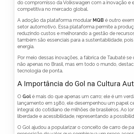
do compromisso da Volkswagen com a inovação e efi
competitiva no mercado global.
A adoção da plataforma modular
MQB
é outro exem
setor automotivo. Essa plataforma permite a produ
reduzindo custos e melhorando a gestão de recurso
também são essenciais para a sustentabilidade, pois
energia.
Por meio dessas inovações, a fábrica de Taubaté se
não apenas no Brasil, mas em todo o mundo, dest
tecnologia de ponta.
A Importância do Gol na Cultura Au
O
Gol
é mais do que apenas um carro; ele é um verda
lançamento em 1980, ele desempenhou um papel cen
integral do cotidiano de milhões de brasileiros. Ao
liberdade e acessibilidade, representando a possibili
O Gol ajudou a popularizar o conceito de carro de pas
proposição de valor, que combinava um preço aces