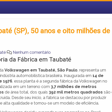
té (SP), 50 anos e oito milhões de
até
Nenhum comentário
ória da Fábrica em Taubaté
 da
Volkswagen em Taubaté, São Paulo
, representa um
ndústria automobilística brasileira. Inaugurada em
14 de
e 1976
, essa planta é a segunda fábrica da Volkswagen no
ocalizada em um terreno com
3,7 milhões de metros
os
de área total, dos quais
392 mil metros quadrados
são 
ruída. Desde seu início, a fábrica se destacou por produzir
e alta qualidade e tornou-se um modelo de eficiência.