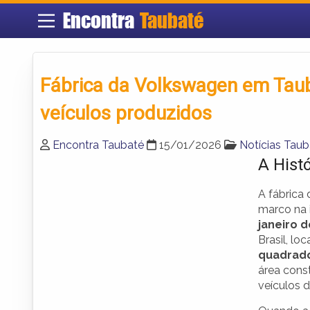
Encontra
Taubaté
Fábrica da Volkswagen em Tauba
veículos produzidos
Encontra Taubaté
15/01/2026
Notícias Taub
A Hist
A fábrica
marco na i
janeiro d
Brasil, l
quadrad
área const
veículos d