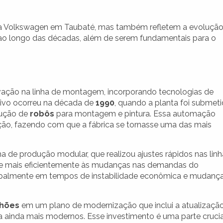
da Volkswagen em Taubaté, mas também refletem a evoluçã
ao longo das décadas, além de serem fundamentais para o
vação na linha de montagem, incorporando tecnologias de
ativo ocorreu na década de
1990
, quando a planta foi submet
dução de
robôs
para montagem e pintura. Essa automação
ução, fazendo com que a fábrica se tornasse uma das mais
de produção modular, que realizou ajustes rápidos nas linh
sse mais eficientemente às mudanças nas demandas do
incipalmente em tempos de instabilidade econômica e mudanç
lhões
em um plano de modernização que inclui a atualizaçã
a ainda mais modernos. Esse investimento é uma parte crucia