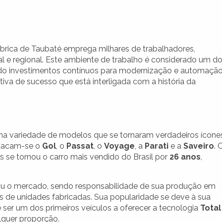
ábrica de Taubaté emprega milhares de trabalhadores,
al e regional. Este ambiente de trabalho é considerado um d
o investimentos contínuos para modernização e automação
tiva de sucesso que está interligada com a história da
uma variedade de modelos que se tornaram verdadeiros ícone
estacam-se o
Gol
, o
Passat
, o
Voyage
, a
Parati
e a
Saveiro
. 
s se tornou o carro mais vendido do Brasil por
26 anos
,
u o mercado, sendo responsabilidade de sua produção em
s de unidades fabricadas. Sua popularidade se deve à sua
de ser um dos primeiros veículos a oferecer a tecnologia
Total
lquer proporção.