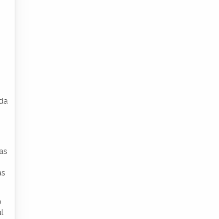
o
ida
as
as
o
l