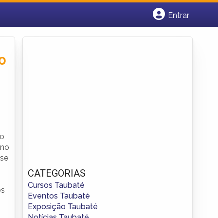
Entrar
Cadastrar empresa
Fazer login
Criar conta
o
vo
 no
sse
CATEGORIAS
Cursos Taubaté
os
Eventos Taubaté
Exposição Taubaté
Notícias Taubaté