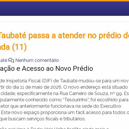
 Taubaté passa a atender no prédio d
nda (11)
baté
Nenhum comentário
zação e Acesso ao Novo Prédio
 de Inspetoria Fiscal (DIF) de Taubaté mudou-se para um no
rtir do dia 11 de maio de 2026. O novo endereço está situado
 cidade, especificamente na Rua Carneiro de Souza, nº 99. E
opularmente conhecido como “Tesourinho”, foi escolhido para
 setor que anteriormente funcionava na sede do Executivo
. Este novo espaço proporciona um fácil acesso para todos 
ue buscam serviços fiscais e tributários.