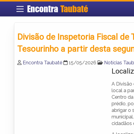
Encontra
Taubaté
Divisão de Inspetoria Fiscal de
Tesourinho a partir desta segu
Encontra Taubaté
15/05/2026
Notícias Tau
Locali
A Divisão
local a pa
Centro da
prédio, p
abrigar o
municipal
cidadãos q