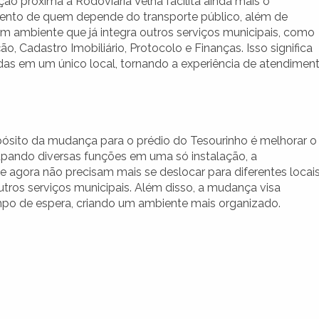
ção próxima à Rodoviária Velha facilita ainda mais o
nto de quem depende do transporte público, além de
um ambiente que já integra outros serviços municipais, como
o, Cadastro Imobiliário, Protocolo e Finanças. Isso significa
das em um único local, tornando a experiência de atendimen
opósito da mudança para o prédio do Tesourinho é melhorar o
rupando diversas funções em uma só instalação, a
ue agora não precisam mais se deslocar para diferentes locai
utros serviços municipais. Além disso, a mudança visa
empo de espera, criando um ambiente mais organizado.