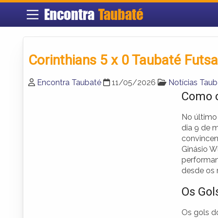
Encontra
Taubaté
Corinthians 5 x 0 Taubaté Futsa
Encontra Taubaté
11/05/2026
Notícias Taub
Como o
No último 
dia 9 de 
convincen
Ginásio W
performanc
desde os m
Os Gol
Os gols d