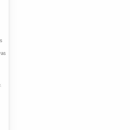
as
vas
,