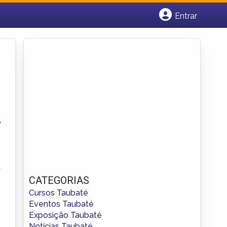
Entrar
Cadastrar empresa
Fazer login
Criar conta
o
a
CATEGORIAS
Cursos Taubaté
Eventos Taubaté
Exposição Taubaté
,
Notícias Taubaté