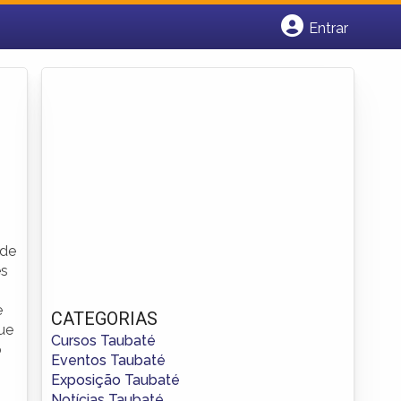
Entrar
Cadastrar empresa
Fazer login
Criar conta
 de
es
e
CATEGORIAS
que
Cursos Taubaté
o
Eventos Taubaté
Exposição Taubaté
Notícias Taubaté