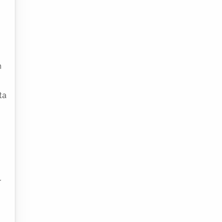
m
ta
r