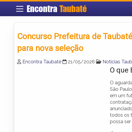
Encontra
Taubaté
Concurso Prefeitura de Taubat
para nova seleção
Encontra Taubaté
21/05/2026
Notícias Tau
O que 
O aguarda
São Paulo,
em um fut
contrata
anunciado 
todos os 
possa ser