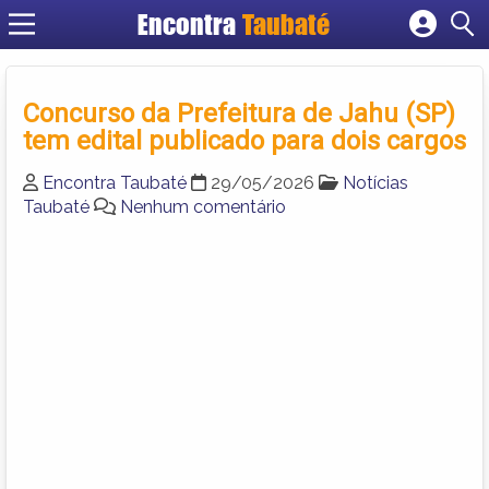
Encontra
Taubaté
Cadastrar empresa
Fazer login
Concurso da Prefeitura de Jahu (SP)
Criar conta
tem edital publicado para dois cargos
Encontra Taubaté
29/05/2026
Notícias
Taubaté
Nenhum comentário