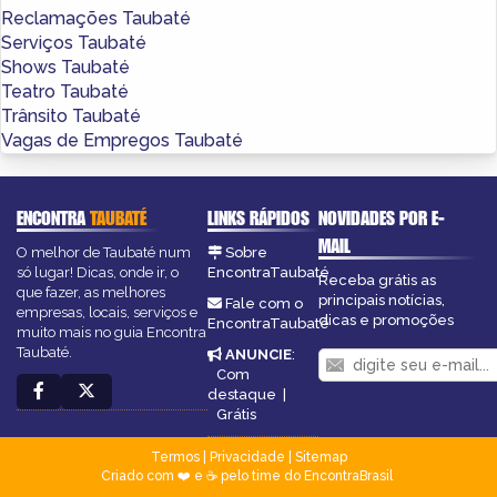
Reclamações Taubaté
Serviços Taubaté
Shows Taubaté
Teatro Taubaté
Trânsito Taubaté
Vagas de Empregos Taubaté
ENCONTRA
TAUBATÉ
LINKS RÁPIDOS
NOVIDADES POR E-
MAIL
O melhor de Taubaté num
Sobre
só lugar! Dicas, onde ir, o
EncontraTaubaté
Receba grátis as
que fazer, as melhores
principais notícias,
Fale com o
empresas, locais, serviços e
dicas e promoções
EncontraTaubaté
muito mais no guia Encontra
Taubaté.
ANUNCIE
:
Com
destaque
|
Grátis
Termos
|
Privacidade
|
Sitemap
Criado com ❤️ e ☕ pelo time do EncontraBrasil