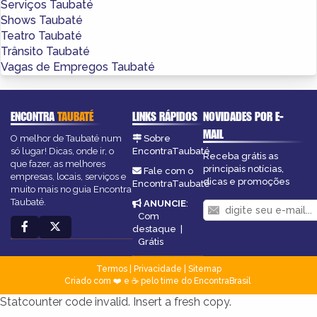
Serviços Taubaté
Shows Taubaté
Teatro Taubaté
Trânsito Taubaté
Vagas de Empregos Taubaté
ENCONTRA
TAUBATÉ
LINKS RÁPIDOS
NOVIDADES POR E-
MAIL
O melhor de Taubaté num
Sobre
só lugar! Dicas, onde ir, o
EncontraTaubaté
Receba grátis as
que fazer, as melhores
principais notícias,
Fale com o
empresas, locais, serviços e
dicas e promoções
EncontraTaubaté
muito mais no guia Encontra
Taubaté.
ANUNCIE
:
Com
destaque
|
Grátis
Termos
|
Privacidade
|
Sitemap
Criado com ❤️ e ☕ pelo time do EncontraBrasil
Statcounter code invalid. Insert a fresh copy.