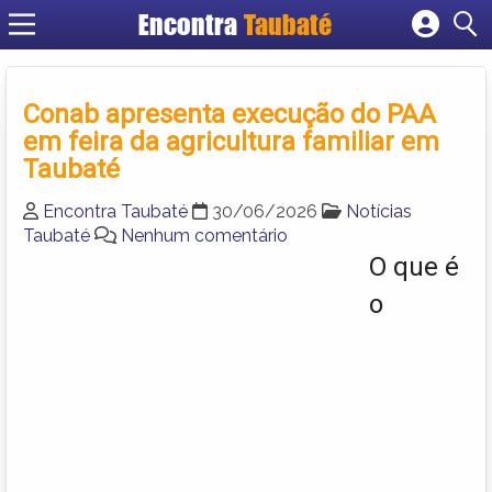
Encontra
Taubaté
Cadastrar empresa
Fazer login
Conab apresenta execução do PAA
Criar conta
em feira da agricultura familiar em
Taubaté
Encontra Taubaté
30/06/2026
Notícias
Taubaté
Nenhum comentário
O que é
o