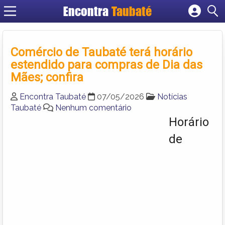
Encontra
Taubaté
Cadastrar empresa
Fazer login
Comércio de Taubaté terá horário
Criar conta
estendido para compras de Dia das
Mães; confira
Encontra Taubaté
07/05/2026
Notícias
Taubaté
Nenhum comentário
Horário
de