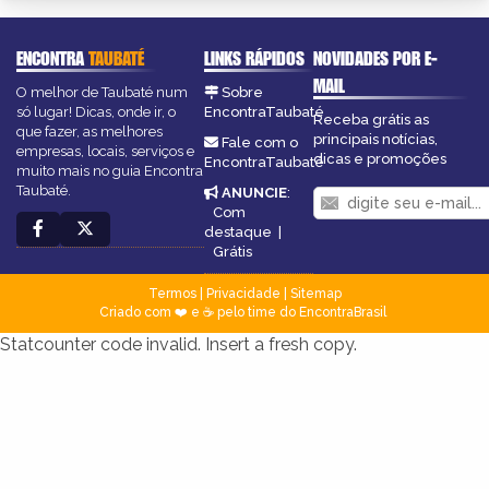
ENCONTRA
TAUBATÉ
LINKS RÁPIDOS
NOVIDADES POR E-
MAIL
O melhor de Taubaté num
Sobre
só lugar! Dicas, onde ir, o
EncontraTaubaté
Receba grátis as
que fazer, as melhores
principais notícias,
Fale com o
empresas, locais, serviços e
dicas e promoções
EncontraTaubaté
muito mais no guia Encontra
Taubaté.
ANUNCIE
:
Com
destaque
|
Grátis
Termos
|
Privacidade
|
Sitemap
Criado com ❤️ e ☕ pelo time do EncontraBrasil
Statcounter code invalid. Insert a fresh copy.