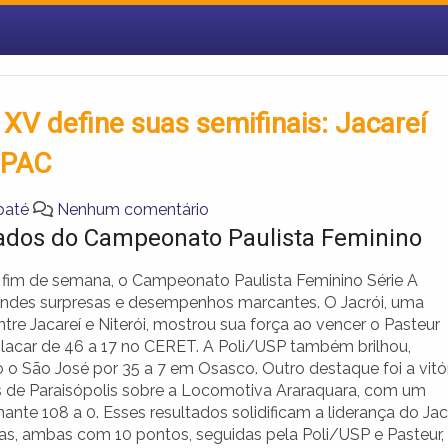
V define suas semifinais: Jacareí
SPAC
baté
Nenhum comentário
ados do Campeonato Paulista Feminino
 fim de semana, o Campeonato Paulista Feminino Série A
andes surpresas e desempenhos marcantes. O Jacrói, uma
ntre Jacareí e Niterói, mostrou sua força ao vencer o Pasteur
acar de 46 a 17 no CERET. A Poli/USP também brilhou,
 o São José por 35 a 7 em Osasco. Outro destaque foi a vitó
 de Paraisópolis sobre a Locomotiva Araraquara, com um
ante 108 a 0. Esses resultados solidificam a liderança do Jac
as, ambas com 10 pontos, seguidas pela Poli/USP e Pasteur,