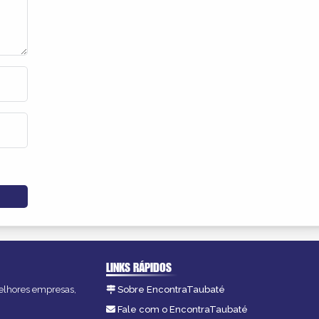
LINKS RÁPIDOS
melhores empresas,
Sobre EncontraTaubaté
Fale com o EncontraTaubaté