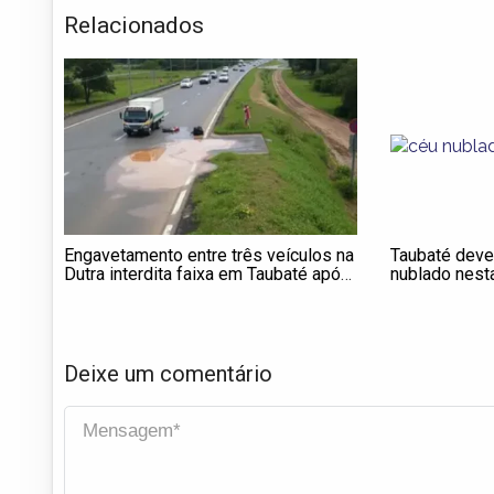
Relacionados
Engavetamento entre três veículos na
Taubaté deve
Dutra interdita faixa em Taubaté após
nublado nesta
derramamento de óleo na pista
Deixe um comentário