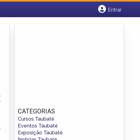
Entrar
Cadastrar empresa
Fazer login
Criar conta
.
e
CATEGORIAS
Cursos Taubaté
Eventos Taubaté
e
Exposição Taubaté
Notícias Taubaté