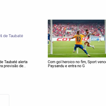
de Taubaté alerta
Com gol heroico no fim, Sport venc
ra previsão de
Paysandu e entra no G
tre sábado (7) e