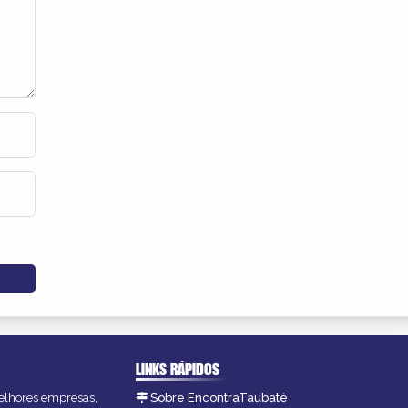
LINKS RÁPIDOS
melhores empresas,
Sobre EncontraTaubaté