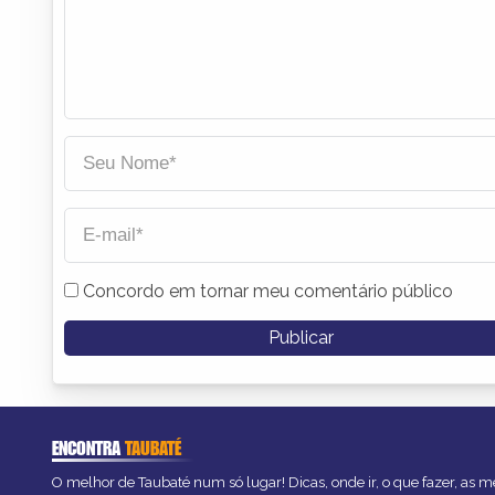
Concordo em tornar meu comentário público
ENCONTRA
TAUBATÉ
O melhor de Taubaté num só lugar! Dicas, onde ir, o que fazer, as 