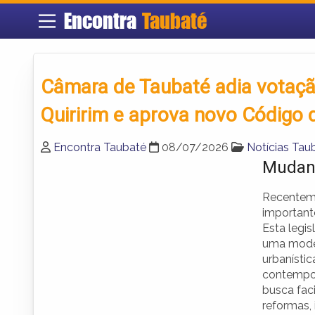
Encontra
Taubaté
Câmara de Taubaté adia votação
Quiririm e aprova novo Código 
Encontra Taubaté
08/07/2026
Notícias Tau
Mudanç
Recenteme
important
Esta legis
uma moder
urbanísti
contempor
busca faci
reformas,