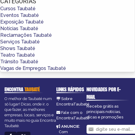
CATEGORIAS
Cursos Taubaté
Eventos Taubaté
Exposição Taubaté
Notícias Taubaté
Reclamações Taubaté
Serviços Taubaté
Shows Taubaté
Teatro Taubaté
Trânsito Taubaté
Vagas de Empregos Taubaté
ENCONTRA
TAUBATÉ
LINKS RÁPIDOS
NOVIDADES POR E-
MAIL
O melhor de Taubaté num
Sobre
só lugar! Dicas, onde ir, o
EncontraTaubaté
Receba grátis as
que fazer, as melhores
principais notícias,
Fale com o
empresas, locais, serviços e
dicas e promoções
EncontraTaubaté
muito mais no guia Encontra
Taubaté.
ANUNCIE
:
Com