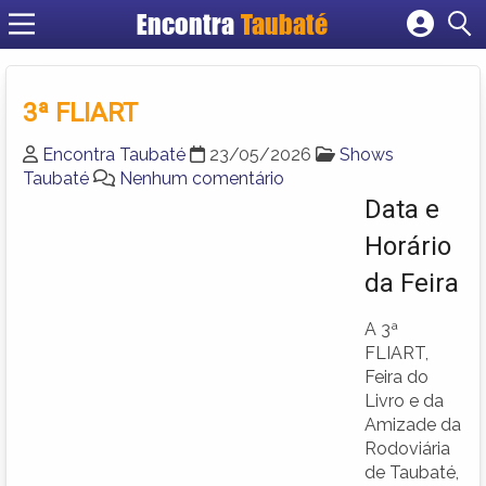
Encontra
Taubaté
Cadastrar empresa
Fazer login
3ª FLIART
Criar conta
Encontra Taubaté
23/05/2026
Shows
Taubaté
Nenhum comentário
Data e
Horário
da Feira
A 3ª
FLIART,
Feira do
Livro e da
Amizade da
Rodoviária
de Taubaté,