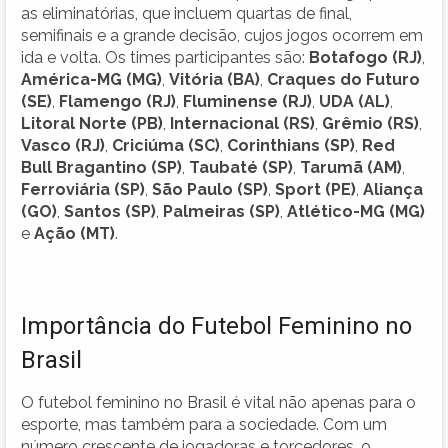
as eliminatórias, que incluem quartas de final,
semifinais e a grande decisão, cujos jogos ocorrem em
ida e volta. Os times participantes são:
Botafogo (RJ)
,
América-MG (MG)
,
Vitória (BA)
,
Craques do Futuro
(SE)
,
Flamengo (RJ)
,
Fluminense (RJ)
,
UDA (AL)
,
Litoral Norte (PB)
,
Internacional (RS)
,
Grêmio (RS)
,
Vasco (RJ)
,
Criciúma (SC)
,
Corinthians (SP)
,
Red
Bull Bragantino (SP)
,
Taubaté (SP)
,
Tarumã (AM)
,
Ferroviária (SP)
,
São Paulo (SP)
,
Sport (PE)
,
Aliança
(GO)
,
Santos (SP)
,
Palmeiras (SP)
,
Atlético-MG (MG)
e
Ação (MT)
.
Importância do Futebol Feminino no
Brasil
O futebol feminino no Brasil é vital não apenas para o
esporte, mas também para a sociedade. Com um
número crescente de jogadoras e torcedores, o