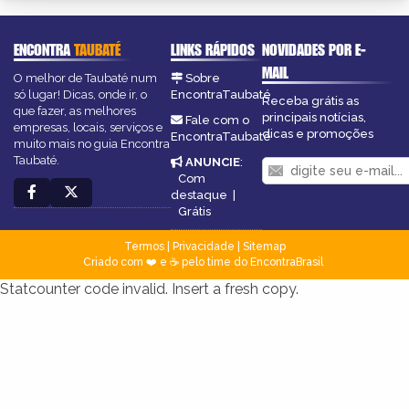
ENCONTRA
TAUBATÉ
LINKS RÁPIDOS
NOVIDADES POR E-
MAIL
O melhor de Taubaté num
Sobre
só lugar! Dicas, onde ir, o
EncontraTaubaté
Receba grátis as
que fazer, as melhores
principais notícias,
Fale com o
empresas, locais, serviços e
dicas e promoções
EncontraTaubaté
muito mais no guia Encontra
Taubaté.
ANUNCIE
:
Com
destaque
|
Grátis
Termos
|
Privacidade
|
Sitemap
Criado com ❤️ e ☕ pelo time do EncontraBrasil
Statcounter code invalid. Insert a fresh copy.