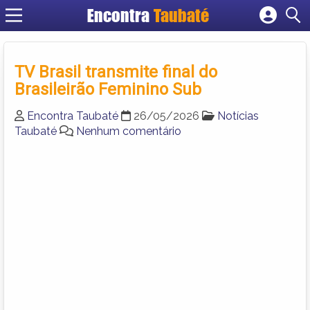
Encontra
Taubaté
Cadastrar empresa
Fazer login
TV Brasil transmite final do
Criar conta
Brasileirão Feminino Sub
Encontra Taubaté
26/05/2026
Notícias
Taubaté
Nenhum comentário