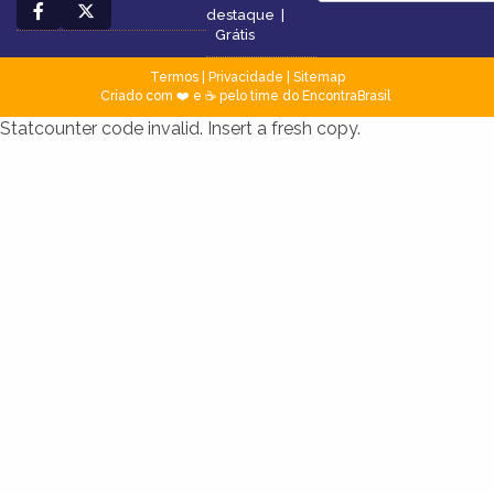
destaque
|
Grátis
Termos
|
Privacidade
|
Sitemap
Criado com ❤️ e ☕ pelo time do EncontraBrasil
Statcounter code invalid. Insert a fresh copy.