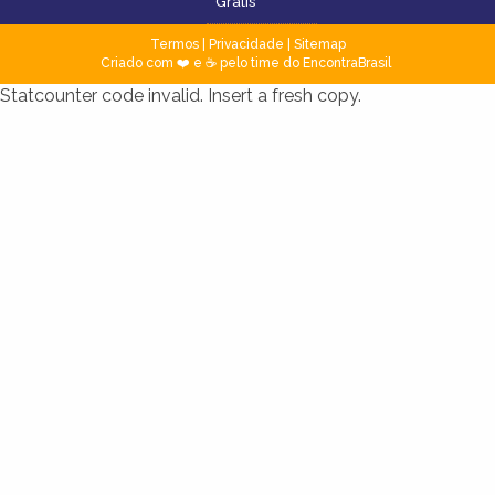
Grátis
Termos
|
Privacidade
|
Sitemap
Criado com ❤️ e ☕ pelo time do EncontraBrasil
Statcounter code invalid. Insert a fresh copy.