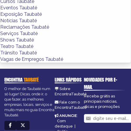
Cursos Taubaté
Eventos Taubaté
Exposição Taubaté
Notícias Taubaté
Reclamações Taubaté
Serviços Taubaté
Shows Taubaté
Teatro Taubaté
Trânsito Taubaté
Vagas de Empregos Taubaté
ENCONTRA
TAUBATÉ
LINKS RÁPIDOS
NOVIDADES POR E-
MAIL
O melhor de Taubaté num
Sobre
só lugar! Dicas, onde ir, o
EncontraTaubaté
Receba grátis as
que fazer, as melhores
principais notícias,
Fale com o
empresas, locais, serviços e
dicas e promoções
EncontraTaubaté
muito mais no guia Encontra
Taubaté.
ANUNCIE
:
Com
destaque
|