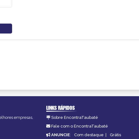
LINKS RÁPIDOS
melhores empresas,
Sobre EncontraTaubaté
Fale com o EncontraTaubaté
ANUNCIE
:
Com destaque
|
Grátis