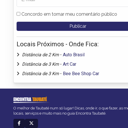
Concordo em tornar meu comentário público
Locais Próximos - Onde Fica:
Distância de 2 Km
-
Auto Brasil
Distância de 3 Km
-
Art Car
Distância de 3 Km
-
Bee Bee Shop Car
ENCONTRA
TAUBATÉ
O melhor de Taubaté num só lugar! Dicas, onde ir, o que fazer, as 
locais, serviços e muito mais no guia Encontra Taubaté.