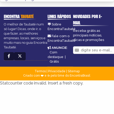
ENCONTRA
TAUBATÉ
LINKS RÁPIDOS
NOVIDADES POR E-
MAIL
O melhor de Taubaté num
Sobre
só lugar! Dicas, onde ir, o
EncontraTaubaté
Receba grátis as
que fazer, as melhores
principais notícias,
Fale com o
empresas, locais, serviços e
dicas e promoções
EncontraTaubaté
muito mais no guia Encontra
Taubaté.
ANUNCIE
:
Com
destaque
|
Grátis
Termos
|
Privacidade
|
Sitemap
Criado com ❤️ e ☕ pelo time do EncontraBrasil
Statcounter code invalid. Insert a fresh copy.