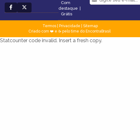
Com
destaque
|
Grátis
Termos
|
Privacidade
|
Sitemap
Criado com ❤️ e ☕ pelo time do EncontraBrasil
Statcounter code invalid. Insert a fresh copy.