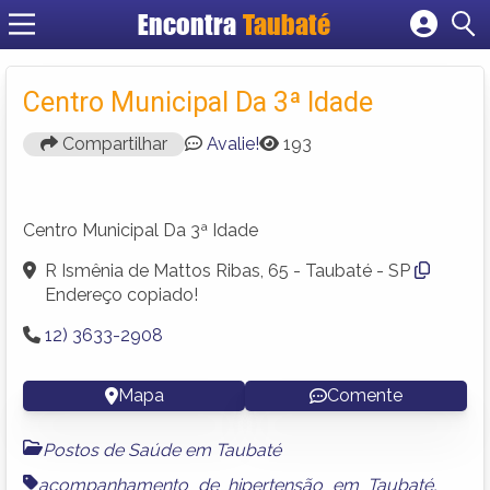
Encontra
Taubaté
Cadastrar empresa
Fazer login
Centro Municipal Da 3ª Idade
Criar conta
Compartilhar
Avalie!
193
Centro Municipal Da 3ª Idade
R Ismênia de Mattos Ribas, 65 - Taubaté - SP
Endereço copiado!
12) 3633-2908
Mapa
Comente
Postos de Saúde em Taubaté
acompanhamento de hipertensão em Taubaté
,