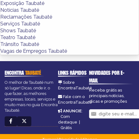
Exposição Taubaté
Notícias Taubaté
Reclamações Taubaté
Serviços Taubaté
Shows Taubaté
Teatro Taubaté
Trânsito Taubaté
Vagas de Empregos Taubaté
ENCONTRA
TAUBATÉ
LINKS RÁPIDOS
NOVIDADES POR E-
MAIL
O melhor de Taubaté num
Sobre
só lugar! Dicas, onde ir, o
EncontraTaubaté
Receba grátis as
que fazer, as melhores
principais notícias,
Fale com o
empresas, locais, serviços e
dicas e promoções
EncontraTaubaté
muito mais no guia Encontra
Taubaté.
ANUNCIE
:
Com
destaque
|
Grátis