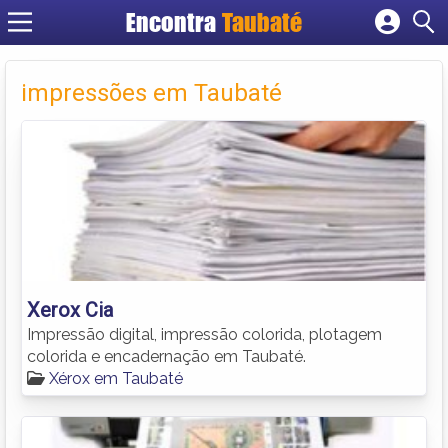
Encontra
Taubaté
Cadastrar empresa
Fazer login
impressões em Taubaté
Criar conta
Xerox Cia
Impressão digital, impressão colorida, plotagem
colorida e encadernação em Taubaté.
Xérox em Taubaté