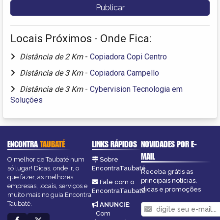
Locais Próximos - Onde Fica:
Distância de 2 Km
-
Copiadora Copi Centro
Distância de 3 Km
-
Copiadora Campello
Distância de 3 Km
-
Cybervision Tecnologia em
Soluções
ENCONTRA
TAUBATÉ
LINKS RÁPIDOS
NOVIDADES POR E-
MAIL
O melhor de Taubaté num
Sobre
só lugar! Dicas, onde ir, o
EncontraTaubaté
Receba grátis as
que fazer, as melhores
principais notícias,
Fale com o
empresas, locais, serviços e
dicas e promoções
EncontraTaubaté
muito mais no guia Encontra
Taubaté.
ANUNCIE
:
Com