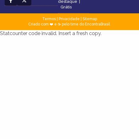
destaque
|
Grátis
Termos
|
Privacidade
|
Sitemap
Criado com ❤️ e ☕ pelo time do EncontraBrasil
Statcounter code invalid. Insert a fresh copy.