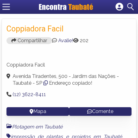
Encontra
Taubaté
Cadastrar empresa
Fazer login
Coppiadora Facil
Criar conta
Compartilhar
Avalie!
202
Coppiadora Facil
Avenida Tiradentes, 500 - Jardim das Nações -
Taubaté - SP
Endereço copiado!
(12) 3622-8411
Mapa
Comente
Plotagem em Taubaté
impressão de plantas e projetos em Taubaté
,