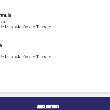
rmula
ula
 de Manipulação em Taubaté
a
 de Manipulação em Taubaté
LINKS RÁPIDOS