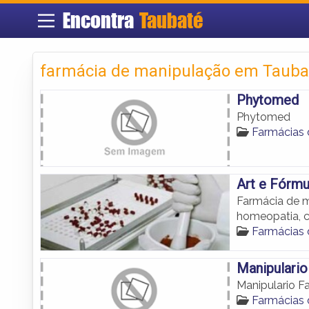
Encontra
Taubaté
farmácia de manipulação em Tauba
Phytomed
Phytomed
Farmácias
Art e Fórmu
Farmácia de m
homeopatia, 
Farmácias
Manipulario
Manipulario F
Farmácias