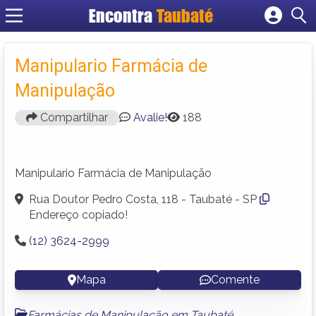
Encontra
Taubaté
Cadastrar empresa
Fazer login
Manipulario Farmácia de
Criar conta
Manipulação
Compartilhar
Avalie!
188
Manipulario Farmácia de Manipulação
Rua Doutor Pedro Costa, 118 - Taubaté - SP
Endereço copiado!
(12) 3624-2999
Mapa
Comente
Farmácias de Manipulação em Taubaté