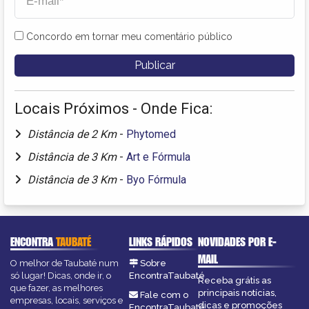
Concordo em tornar meu comentário público
Locais Próximos - Onde Fica:
Distância de 2 Km
-
Phytomed
Distância de 3 Km
-
Art e Fórmula
Distância de 3 Km
-
Byo Fórmula
ENCONTRA
TAUBATÉ
LINKS RÁPIDOS
NOVIDADES POR E-
MAIL
O melhor de Taubaté num
Sobre
só lugar! Dicas, onde ir, o
EncontraTaubaté
Receba grátis as
que fazer, as melhores
principais notícias,
Fale com o
empresas, locais, serviços e
dicas e promoções
EncontraTaubaté