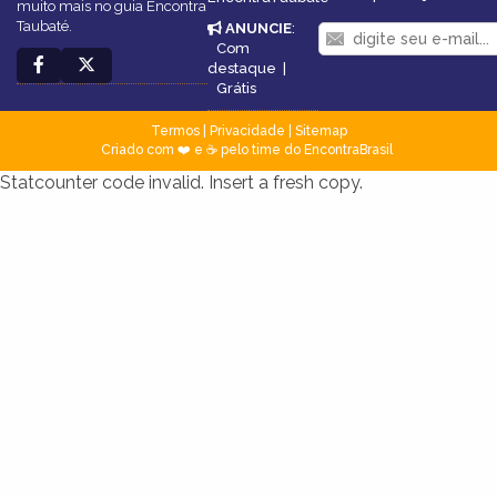
muito mais no guia Encontra
Taubaté.
ANUNCIE
:
Com
destaque
|
Grátis
Termos
|
Privacidade
|
Sitemap
Criado com ❤️ e ☕ pelo time do EncontraBrasil
Statcounter code invalid. Insert a fresh copy.