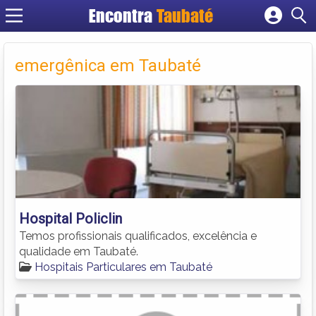
Encontra
Taubaté
Cadastrar empresa
Fazer login
emergênica em Taubaté
Criar conta
Hospital Policlin
Temos profissionais qualificados, excelência e
qualidade em Taubaté.
Hospitais Particulares em Taubaté