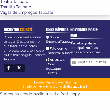
Teatro Taubaté
Trânsito Taubaté
Vagas de Empregos Taubaté
ENCONTRA
TAUBATÉ
LINKS RÁPIDOS
NOVIDADES POR E-
MAIL
O melhor de Taubaté num
Sobre
só lugar! Dicas, onde ir, o
EncontraTaubaté
Receba grátis as
que fazer, as melhores
principais notícias,
Fale com o
empresas, locais, serviços e
dicas e promoções
EncontraTaubaté
muito mais no guia Encontra
Taubaté.
ANUNCIE
:
Com
destaque
|
Grátis
Termos
|
Privacidade
|
Sitemap
Criado com ❤️ e ☕ pelo time do EncontraBrasil
Statcounter code invalid. Insert a fresh copy.