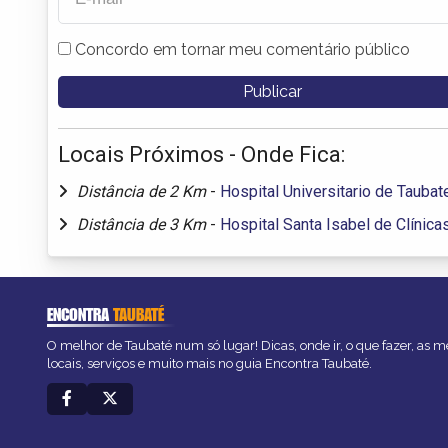
Concordo em tornar meu comentário público
Locais Próximos - Onde Fica:
Distância de 2 Km
-
Hospital Universitario de Taubat
Distância de 3 Km
-
Hospital Santa Isabel de Clínica
ENCONTRA
TAUBATÉ
O melhor de Taubaté num só lugar! Dicas, onde ir, o que fazer, as 
locais, serviços e muito mais no guia Encontra Taubaté.