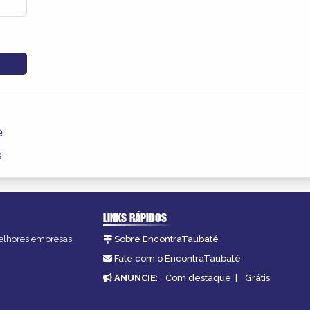
e
s
LINKS RÁPIDOS
melhores empresas,
Sobre EncontraTaubaté
Fale com o EncontraTaubaté
ANUNCIE
:
Com destaque
|
Grátis