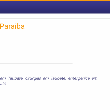
 Paraiba
o em Taubaté
,
cirurgias em Taubaté
,
emergênica em
até