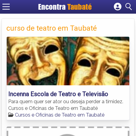
Encontra
Taubaté
Cadastrar empresa
Fazer login
curso de teatro em Taubaté
Criar conta
Incenna Escola de Teatro e Televisão
Para quem quer ser ator ou deseja perder a timidez.
Cursos e Oficinas de Teatro em Taubaté
Cursos e Oficinas de Teatro em Taubaté