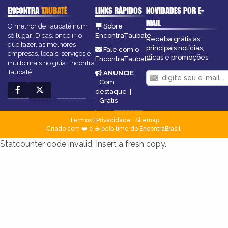
ENCONTRA
TAUBATÉ
LINKS RÁPIDOS
NOVIDADES POR E-
MAIL
O melhor de Taubaté num
Sobre
só lugar! Dicas, onde ir, o
EncontraTaubaté
Receba grátis as
que fazer, as melhores
principais notícias,
Fale com o
empresas, locais, serviços e
dicas e promoções
EncontraTaubaté
muito mais no guia Encontra
Taubaté.
ANUNCIE
:
Com
destaque
|
Grátis
Termos
|
Privacidade
|
Sitemap
Criado com ❤️ e ☕ pelo time do EncontraBrasil
Statcounter code invalid. Insert a fresh copy.