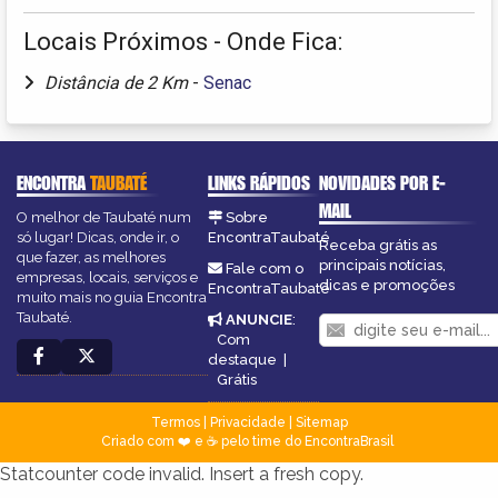
Locais Próximos - Onde Fica:
Distância de 2 Km
-
Senac
ENCONTRA
TAUBATÉ
LINKS RÁPIDOS
NOVIDADES POR E-
MAIL
O melhor de Taubaté num
Sobre
só lugar! Dicas, onde ir, o
EncontraTaubaté
Receba grátis as
que fazer, as melhores
principais notícias,
Fale com o
empresas, locais, serviços e
dicas e promoções
EncontraTaubaté
muito mais no guia Encontra
Taubaté.
ANUNCIE
:
Com
destaque
|
Grátis
Termos
|
Privacidade
|
Sitemap
Criado com ❤️ e ☕ pelo time do EncontraBrasil
Statcounter code invalid. Insert a fresh copy.