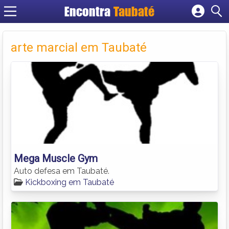
Encontra
Taubaté
Cadastrar empresa
Fazer login
arte marcial em Taubaté
Criar conta
Mega Muscle Gym
Auto defesa em Taubaté.
Kickboxing em Taubaté