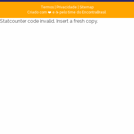
Termos
|
Privacidade
|
Sitemap
Criado com ❤️ e ☕ pelo time do EncontraBrasil
Statcounter code invalid. Insert a fresh copy.