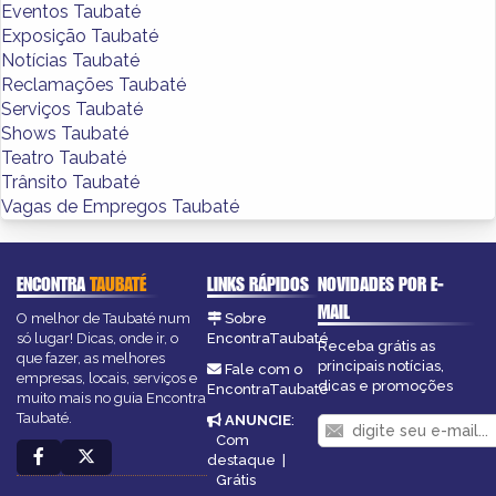
Eventos Taubaté
Exposição Taubaté
Notícias Taubaté
Reclamações Taubaté
Serviços Taubaté
Shows Taubaté
Teatro Taubaté
Trânsito Taubaté
Vagas de Empregos Taubaté
ENCONTRA
TAUBATÉ
LINKS RÁPIDOS
NOVIDADES POR E-
MAIL
O melhor de Taubaté num
Sobre
só lugar! Dicas, onde ir, o
EncontraTaubaté
Receba grátis as
que fazer, as melhores
principais notícias,
Fale com o
empresas, locais, serviços e
dicas e promoções
EncontraTaubaté
muito mais no guia Encontra
Taubaté.
ANUNCIE
:
Com
destaque
|
Grátis