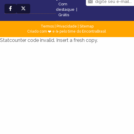
Com
destaque
|
Grátis
Termos
|
Privacidade
|
Sitemap
Criado com ❤️ e ☕ pelo time do EncontraBrasil
Statcounter code invalid. Insert a fresh copy.