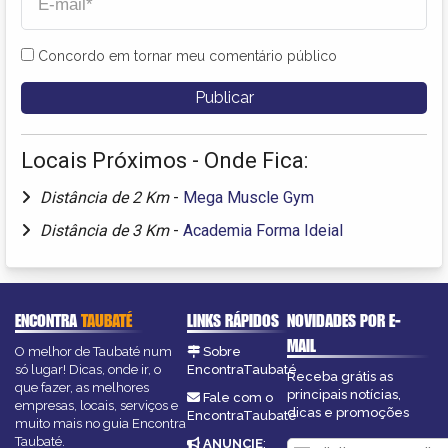
Concordo em tornar meu comentário público
Locais Próximos - Onde Fica:
Distância de 2 Km
-
Mega Muscle Gym
Distância de 3 Km
-
Academia Forma Ideial
ENCONTRA
TAUBATÉ
LINKS RÁPIDOS
NOVIDADES POR E-
MAIL
O melhor de Taubaté num
Sobre
só lugar! Dicas, onde ir, o
EncontraTaubaté
Receba grátis as
que fazer, as melhores
principais notícias,
Fale com o
empresas, locais, serviços e
dicas e promoções
EncontraTaubaté
muito mais no guia Encontra
Taubaté.
ANUNCIE
: